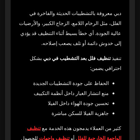
هل تنظيف فلل بعد التشطيب في دبي يختلف عن
26
التنظيف العميق؟
دبي معروفة بالتشطيبات الحديثة والفاخرة في
الفلل، مثل الرخام اللامع، الزجاج الكبير، والأرضيات
كم يستغرق تنظيف فلل بعد التشطيب في دبي؟
27
عالية الجودة. أي خطأ بسيط أثناء التنظيف قد يؤدي
إلى خدوش دائمة أو تلف يصعب إصلاحه.
هل الفيلا تكون جاهزة للسكن مباشرة بعد
28
التنظيف؟
تنفيذ
تنظيف فلل بعد التشطيب في دبي
بشكل
احترافي يضمن:
هل تشمل الخدمة تنظيف الخزائن من الداخل؟
29
الحفاظ على جودة التشطيبات الجديدة
هل يتم تنظيف فتحات التكييف أثناء التنظيف؟
30
منع انتشار الغبار داخل أنظمة التكييف
تحسين جودة الهواء داخل الفيلا
هل المواد المستخدمة آمنة على التشطيبات
31
الجديدة؟
جاهزية الفيلا للسكن مباشرة
متى هو الوقت المثالي لتنفيذ التنظيف بعد
كثير من العملاء يدمجون هذه الخدمة مع
تنظيف
32
التشطيب؟
الواجهة الخارجية للفلل
أو
تنظيف واجهات
للحصول