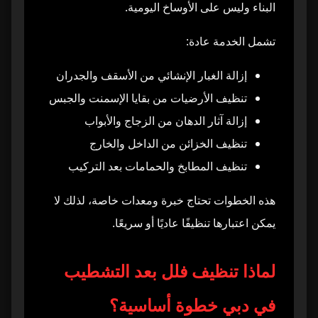
البناء وليس على الأوساخ اليومية.
تنظيف فلل بعد التشطيب في الفلل المؤجرة أو
18
المعروضة للبيع
تشمل الخدمة عادة:
البدء بتنظيف الأرضيات قبل الأسقف
19
إزالة الغبار الإنشائي من الأسقف والجدران
تنظيف الأرضيات من بقايا الإسمنت والجبس
استخدام مواد تنظيف قوية أو عشوائية
20
إزالة آثار الدهان من الزجاج والأبواب
كشط بقايا الإسمنت بأدوات حادة
21
تنظيف الخزائن من الداخل والخارج
تنظيف المطابخ والحمامات بعد التركيب
إهمال فتحات التكييف
22
هذه الخطوات تحتاج خبرة ومعدات خاصة، لذلك لا
عدم تنظيف الخزائن من الداخل
23
يمكن اعتبارها تنظيفًا عاديًا أو سريعًا.
تنفيذ التنظيف قبل انتهاء جميع أعمال التشطيب
24
لماذا تنظيف فلل بعد التشطيب
الاعتماد على عمالة غير متخصصة
25
في دبي خطوة أساسية؟