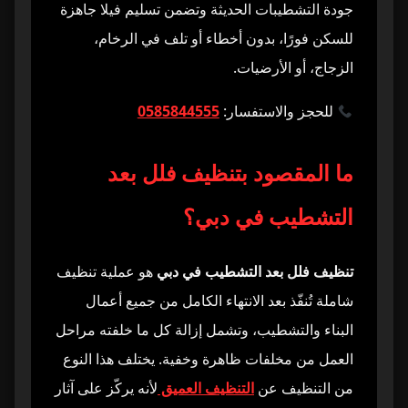
جودة التشطيبات الحديثة وتضمن تسليم فيلا جاهزة
معدات تنظيف المطابخ والحمامات
11
للسكن فورًا، بدون أخطاء أو تلف في الرخام،
الزجاج، أو الأرضيات.
معدات السلامة والحماية أثناء التنظيف
12
للحجز والاستفسار:
0585844555
لماذا المعدات الاحترافية تصنع فرقًا حقيقيًا؟
13
ما المقصود بتنظيف فلل بعد
تنظيف فلل بعد التشطيب في الفلل الصغيرة
14
والمتوسطة
التشطيب في دبي؟
تنظيف فلل بعد التشطيب في الفلل الكبيرة
15
والفاخرة
تنظيف فلل بعد التشطيب في دبي
هو عملية تنظيف
شاملة تُنفّذ بعد الانتهاء الكامل من جميع أعمال
الاختلاف حسب نوع التشطيب المستخدم
16
البناء والتشطيب، وتشمل إزالة كل ما خلفته مراحل
العمل من مخلفات ظاهرة وخفية. يختلف هذا النوع
الاختلاف حسب منطقة الفيلا داخل دبي
17
من التنظيف عن
التنظيف العميق
لأنه يركّز على آثار