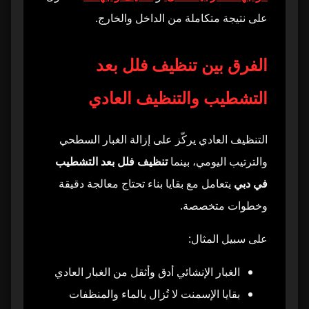
على نتيجة متكاملة من الداخل والخارج.
هل تختلف الأسعار حسب منطقة الفيلا في دبي؟
33
الفرق بين تنظيف فلل بعد
هل يمكن إضافة خدمات أخرى مع تنظيف فلل بعد
34
التشطيب؟
التشطيب والتنظيف العادي
لماذا أختار شركة متخصصة لتنظيف فلل بعد
35
التشطيب في دبي؟
التنظيف العادي يركّز على إزالة الغبار السطحي
والترتيب اليومي، بينما
تنظيف فلل بعد التشطيب
في دبي
يتعامل مع بقايا بناء تحتاج معالجة دقيقة
وخطوات متخصصة.
على سبيل المثال:
الغبار الإنشائي أدق وأثقل من الغبار العادي
بقايا الإسمنت لا تُزال بالماء والمنظفات