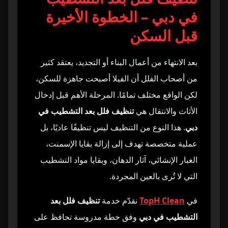
في دبي – الخطوة الأخيرة
الخطوة الثالثة: تنظيف الجدران وإزالة آثار الدهان
3
قبل السكن
الخطوة الرابعة: تنظيف الزجاج والأبواب
4
بعد الانتهاء من أعمال البناء أو التجديد، يعتقد كثير
الخطوة الخامسة: تنظيف المطابخ والحمامات بعد
5
من أصحاب الفلل أن الفيلا أصبحت جاهزة للسكن،
التركيب
لكن الواقع مختلف تمامًا. المرحلة الأهم قبل إدخال
الخطوة السادسة: تنظيف الأرضيات والفحص النهائي
6
الأثاث والانتقال هي
تنظيف فلل بعد التشطيب في
دبي
. هذا النوع من التنظيف ليس تنظيفًا عاديًا، بل
أجهزة شفط الغبار الصناعية
7
عملية متخصصة تهدف إلى إزالة بقايا الإسمنت،
الغبار الإنشائي، آثار الدهان، وبقايا مواد التشطيب
معدات تنظيف الأرضيات حسب نوع السطح
8
التي لا تُرى بالعين المجردة.
مواد تنظيف مخصصة للتشطيبات الجديدة
9
في
TopH Clean
نقدّم خدمة
تنظيف فلل بعد
التشطيب في دبي
وفق خطة مدروسة تحافظ على
أدوات تنظيف الزجاج والألمنيوم
10