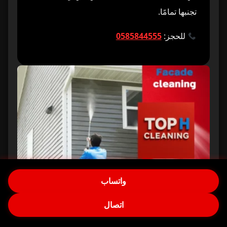
تجنبها تمامًا.
للحجز:
0585844555
واتساب
تنظيف فلل بعد التشطيب في دبي
اتصال