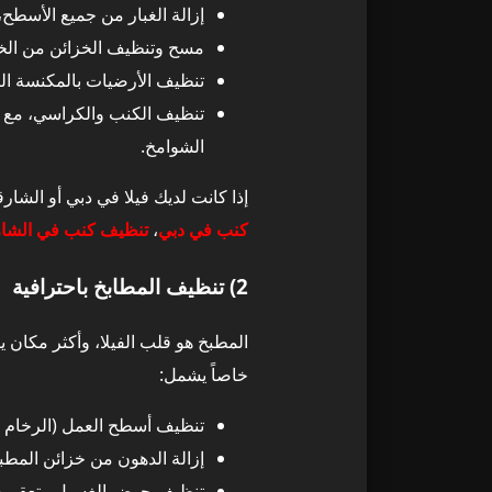
إزالة الغبار من جميع الأسطح،
مسح وتنظيف الخزائن من الخا
7) تنظيف الحدائق والمداخل الخارجية في فيلا الشوامخ
25
تنظيف الأرضيات بالمكنسة الك
تنظيف الكنب والكراسي، مع إ
لماذا نستخدم
26
الشوامخ.
خدمات Top H متوفرة أيضاً في دبي والشارقة وعجمان
27
إذا كانت لديك فيلا في دبي أو الش
كنب في دبي
،
تنظيف كنب في الشا
تنظيف فلل في
28
2) تنظيف المطابخ باحترافية
الوقت والجهد 
29
المطبخ هو قلب الفيلا، وأكثر مكان يت
المعدات المس
30
خاصاً يشمل:
تنظيف أسطح العمل (الرخام أو ا
جودة المواد وت
31
إزالة الدهون من خزائن المط
تنظيف فلل في 
تنظيف حوض الغسيل وتعقيمه، 
32