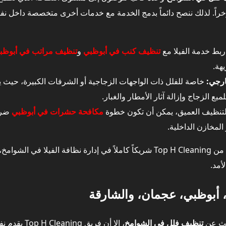
خراً. لذلك ننصح دائماً بدمج الخدمة مع خدمات أخرى متخصصة داخل نفس
هذه الأخطاء بسهولة؟
بط خدمة الفيلا مع
تنظيف كنب في أبوظبي
و
تنظيف مراتب في أبوظب
هة.
ارجي:
خاصة للفلل ذات الواجهات الزجاجية أو الشرفات الكبيرة، حيث ي
ميع الزجاج وإزالة آثار الأمطار والغبار.
التنظيف العميق، يمكن أن تكون خطوة
مكافحة حشرات في أبوظبي
ضرور
يمكن دمجها مع تنظيف فلل في الشوامخ
المخازن الداخلية.
 تنظيف فلل في الشوامخ المناسبة لك؟
هذا الربط الذكي بين الخدمات يجعل من Top H Cleaning شريكاً كاملاً في إدارة نظ
أمد.
، أبوظبي، عجمان، والشارقة
في الشوامخ – نموذج مقترح من Top H
يث عن
تنظيف فلل في الشوامخ
، إلا أن فري