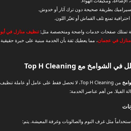
، الإضاءة، ومكيفات الهواء.
السيراميك بطريقة صحيحة دون ترك آثار أو خدوش.
يف فلل في الشوامخ بخدماتنا في دبي والشارقة وعجمان
ترافية تمنع تلف القماش أو تغيّر اللون.
 في الشوامخ – أفضل الأساليب للحصول على فيلا نظيفة 100%
شركة تمتلك صفحات خدمات واضحة ومتخصصة مثل:
تنظيف منازل في أبو
منازل في عجمان
، مما يعطيك ثقة بأن الخدمة مبنية على خبرة حقيقي
وامخ مع Top H Cleaning
امخ
من Top H Cleaning، لا تحصل فقط على عامل أو عاملة تنظيف، بل على
لفيلا. من أهم عناصر الخدمة:
ر استخداماً مثل غرف النوم والصالونات وغرفة المعيشة. يتم: