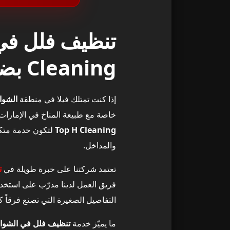
لماذا تحتاج إ
1
مكونات خدمة تنظيف
2
Cleaning بضمان الجودة
1) تنظيف غرف النوم والصالونات
3
إذا كنت تمتلك فيلا في منطقة
الشوا
2) تنظيف المطابخ باحترافية
4
خاصة مع طبيعة المناخ في الإمارات،
Top H Cleaning
لتكون خدمة متكام
3) تنظيف الحمّامات وتعقيمها
5
والمداخل.
تنظيف الأرضيا
6
تعتمد شركتنا على خبرة طويلة في
ت
فريق العمل لدينا مدرّب على استخدام
ربط خدمة تنظي
7
التفاصيل الصغيرة التي تصنع فرقاً كب
خدماتنا متوفرة
8
ما يميّز خدمة
تنظيف فلل في الشوا