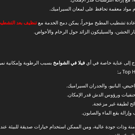
 مواد معقمة تحافظ على لمعان السيراميك.
يل والزوايا المخفية داخل الفيلا
إعادة تشطيب المطبخ مؤخراً، يمكن دمج الخدمة مع
تنظيف بعد التشطي
غبار الخشن، والسيليكون الزائد حول الرخام والأحواض.
ية في تنظيف فلل في الشوامخ
ة أثناء تنظيف فلل في الشوامخ
تاج إلى عناية خاصة في أي
فيلا في الشوامخ
بسبب الرطوبة وإمكانية نمو ا
ظيف المنزلي كافياً ومتى تحتاج إلى شركة تنظيف فلل في الشوامخ؟
ماد على Top H في تنظيف فلل في الشوامخ؟
حيض، البانيو، والجدران السيراميك.
لحنفيات ورؤوس الدش قدر الإمكان.
عة في تنظيف فلل في الشوامخ – تجنب هذه الأخطاء لتحافظ على فيلتك
ئح لطيفة غير مزعجة.
 وإزالة بقع الماء والصابون.
نة وذات جودة عالية، ومن الممكن استخدام خيارات صديقة للبيئة عند ا