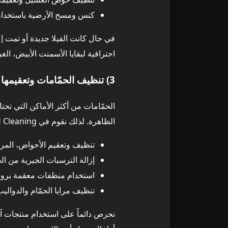
كنس ومسح الأرضية باستخدام
الدقة في التفاص
33
في حال كانت الفيلا جديدة أو تمت 
احترافية لبقايا الأسمنت الأبيض، ال
النتيجة النهائ
34
3) تنظيف الحمّامات وتعقيمها
الأمان والسلام
35
الحمّامات من أكثر الأماكن التي تح
متى يكون التن
36
الظاهرة. لذلك نقوم في Top H Cleaning بـ:
خلاصة المقارنة: لماذا الاعت
37
تنظيف وتعقيم الأحواض، المرا
إزالة الترسبات الجيرية من ا
الأخطاء الشائ
38
استخدام منظفات معقمة بروا
تنظيف مرايا الحمّام والدواليب
1) استخدام الماء فوق الغبار الخشن
39
نحرص دائماً على استخدام منتجات آم