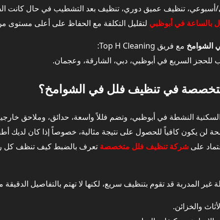
سبوعي، تنظيف عميق دوري، تنظيف بعد التشطيب في حال كانت الفيلا 
ل في الشوامخ – كيف تُحدَّد تكلفة الخدمة؟
ل بالساعة في أبوظبي
لتقليل التكلفة مع الحفاظ على أعلى مستوى من
 الشوامخ
مع فريق Top H Cleaning:
الشوامخ بالساعة مقابل الباقات – أيهما أفضل؟
ب للحجز السريع في أبوظبي، دبي، الشارقة، وعجمان.
تُحدد تكلفة تنظيف فلل في الشوامخ
 متخصصة في تنظيف فلل في الشوامخ؟
لسكنية النشطة في أبوظبي، وتضم فللاً واسعة، حدائق، وملاحق خارجية
ة لن يكون كافياً للحصول على نتيجة مثالية، خصوصاً إذا كان لديك أطف
عتماد على
شركة تنظيف فلل متخصصة
تعرف بالضبط كيف تنظف كل ركن
 غير المدربة قد تقوم بتنظيف سريع، لكنها لا تهتم بالتفاصيل الدقيقة م
أثاث والخزائن.
قريبية لخدمة تنظيف فلل في الشوامخ