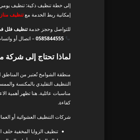
إلى خطة تنظيف ذكية: تنظيف يومي/أ
أسعار تنظيف فل
9
إمكانية ربط الخدمة مع
تنظيف مناز
للتواصل وحجز خدمة
تنظيف فلل في
تنظيف فلل في 
10
0585844555
– اتصال أو واتسا
العوامل التي 
11
لماذا تحتاج إلى شركة
1) مساحة الفيلا وعدد الغرف
12
منطقة الشوامخ تُعتبر من المناطق ا
2) حالة الفيلا: مأهولة أم جديدة بعد التشطيب؟
13
التنظيف التقليدي بالمكنسة والممسح
مناسبات عائلية. هنا تظهر أهمية الا
3) شمول الخدمة لتنظيف الكنب، السجاد، والمراتب
14
كفاءة.
شركات التنظيف العشوائية أو العمالة
4) تكرار الخدمة (مرة واحدة أم عقد شهري؟)
15
تنظيف الزوايا المخفية خلف ال
نموذج باقات ت
16