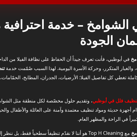
لى شركة متخصصة في تنظيف فلل في الشوامخ؟
 فلل في الشوامخ مع Top H Cleaning
مخ
في أبوظبي، فأنت تعرف جيداً أن الحفاظ على نظافة الفيلا من الداخ
 والغبار المتكرر، وحركة الأسرة اليومية. لهذا السبب صُمّمت خدمة
تن
لة تغطي كل تفاصيل الفيلا: الأرضيات، الجدران، المطابخ، الحمّامات، ا
ت والسجاد في فلل الشوامخ
نظيف فلل في أبوظبي
، وتقديم حلول مخصّصة لكل منطقة مثل الشوامخ،
 أجهزة حديثة ومواد تنظيف معتمدة وآمنة على العائلة والأطفال والحيوا
ف فلل في الشوامخ بخدمات أخرى داخل الفيلا
يراً في الراحة والمظهر العام.
 في دبي، أبوظبي، عجمان، والشارقة
مخ
مع Top H Cleaning هو أننا لا نقدّم تنظيفاً سطحياً فقط، ب