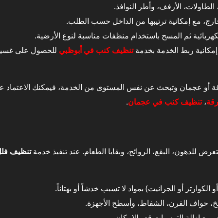
 الطاولات، الأرفف، وأطر النوافذ.
رج، مع إمكانية ترتيبها من الداخل حسب الطلب.
هربائية ثم المسح باستخدام منظفات مناسبة لنوع الأرضية.
مكانية ربط الخدمة بخدمة
تنظيف كنب في أبوظبي
للحصول على غسيل 
 عدة طرق وليس طريقة واحدة فقط؟
ارقة أو عجمان وتبحث عن نفس المستوى من الخدمة، فيمكنك الاعتماد 
رقة
،
تنظيف كنب في عجمان
.
 الشوامخ بين المجهود الشخصي والاستعانة بشركة متخصصة
– أهم فرق في تنظيف فلل في الشوامخ
عرض للدهون، البقع، الروائح، وبقايا الطعام. عند تنفيذ خدمة
تنظيف فلل
تخدمة في تنظيف فلل في الشوامخ
لكوارتز أو الجرانيت) بمواد لا تسبب خدشاً أو بهتاناً.
أثيرها على الأسطح داخل الفيلا
بخ، حواف الفرن، الشفاط، وأسطح الأجهزة.
الشوامخ بعد التشطيب – خطر التنظيف المنزلي
مع إزالة الترسبات قدر الإمكان.