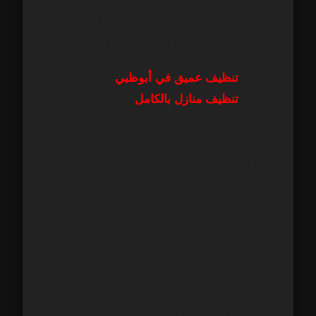
من المناطق المخفية، تنظيف الأسقف،
الزوايا، الخزائن، النوافذ، وتعقيم الأرضيات.
وهي نفس الطريقة المستخدمة في:
تنظيف عميق في أبوظبي
تنظيف منازل بالكامل
2. طريقة التنظيف بالبخار – Steam
Cleaning
تستخدم خصيصًا لتنظيف:
الكنب
المراتب
الستائر
السجاد
المفروشات الحساسة