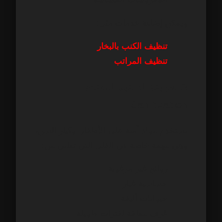
ويمكن إضافة خدمات مثل:
تنظيف الكنب بالبخار
تنظيف المراتب
3. طريقة التعقيم المتقدم –
Sanitization
نستخدم مواد آمنة على الأطفال وكبار السن،
وهي مهمة خاصة في الفلل التي تعاني من:
روائح غير مرغوبة
حساسية غبار
حيوانات أليفة
غرف مغلقة لفترات طويلة