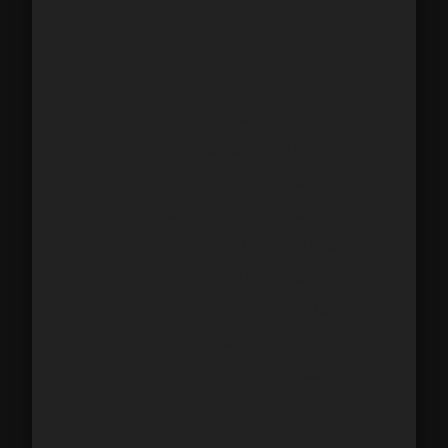
الغرف.
✘ عيوب التنظيف المنزلي
عدم وجود معدات احترافية.
عدم القدرة على تنظيف الأماكن
المرتفعة.
صعوبة إزالة البقع العميقة.
يتطلب وقتًا طويلًا ومجهودًا كبيرًا.
غير مناسب للمساحات الكبيرة مثل
الفلل.
غير فعال مع الغبار الرطب والرطوبة
المنتشرة في جزيرة الريم.
ثانياً: التنظيف الاحترافي –