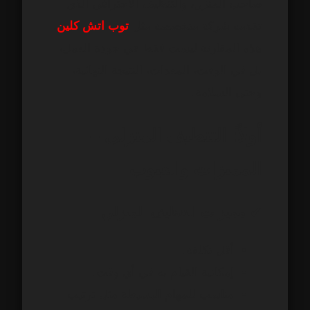
صاحب المنزل، والتنظيف الاحترافي الذي
تقدمه شركة متخصصة مثل
توب اتش كلين
.
هذه المقارنة ليست فقط في جودة العمل،
بل في الوقت، المعدات، النتيجة النهائية،
وحتى السلامة.
أولاً: التنظيف المنزلي –
المميزات والعيوب
✔ مميزات التنظيف المنزلي
أقل تكلفة.
إمكانية القيام به في أي وقت.
مناسب للمهام البسيطة مثل ترتيب