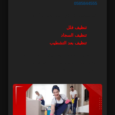
0585844555
كما يمكنك الاطلاع على خدمات أخرى:
تنظيف فلل
تنظيف السجاد
تنظيف بعد التشطيب
الجزءان الثالث والرابع سيكونان عن:
أسعار
تنظيف فلل جزيرة الريم + مقارنة بين
الطرق المنزلية والاحترافية