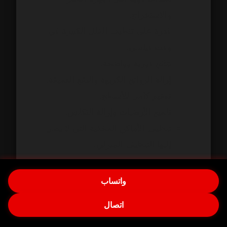
والاستخراج.
قدرة على تنظيف الفلل الكبيرة في
وقت قياسي.
نتائج فورية وواضحة.
إزالة الروائح الكريهة والبقع العميقة.
تعقيم كامل للأسطح.
تلميع الأرضيات وإزالة التكلس.
تنظيف الأماكن المخفية التي لا يصل
إليها التنظيف المنزلي.
متى يصبح التنظيف الاحترافي
واتساب
ضرورة؟
اتصال
يصبح إلزاميًا في الحالات التالية: