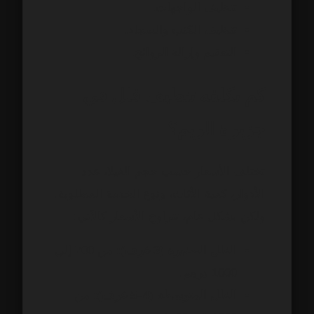
تنظيف الواجهات.
تنظيف الكنب والسجاد.
التعقيم وإزالة الروائح.
كم تكلفة تنظيف فلل في
جزيرة الريم؟
تختلف الأسعار حسب حجم الفيلا، عدد
الأدوار، كمية الأثاث، ونوع الخدمة المطلوبة.
ولكن بشكل عام، تتراوح الأسعار كالآتي:
الفلل الصغيرة (3 غرف):
من 700 إلى
1000 درهم.
الفلل المتوسطة (4–5 غرف):
من