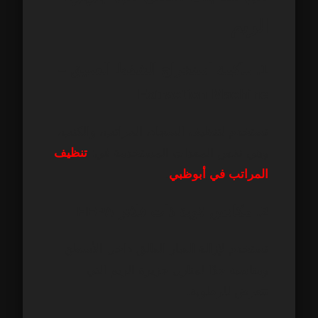
الريم
1. ماكينة استخراج الشفط العميق –
Extraction Machine
تستخدم لتنظيف السجاد، المراتب، والكنب،
وهي نفس المعدات المستخدمة في:
تنظيف
المراتب في أبوظبي
.
2. مكانس قوية ذات فلاتر HEPA
تستخدم لإزالة الغبار العالق داخل الأسطح
ومناسبة جدًا لمنازل جزيرة الريم التي
تتعرض للرطوبة.