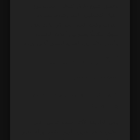
وعميق. تتنوع طرق التنظيف حسب نوع
الفيلا، التشطيب، المفروشات، مساحة
الغرف، وكمية الغبار المتراكم. لذلك نقدم
منهجًا متكاملًا يجمع بين أحدث التقنيات
وأفضل الأساليب العملية لضمان أعلى جودة.
أولاً: الطرق الاحترافية
لتنظيف الفلل
1. طريقة التنظيف العميق – Deep
Cleaning
وهي الطريقة الأكثر استخدامًا في الفلل
الكبيرة داخل جزيرة الريم. تشمل إزالة الغبار