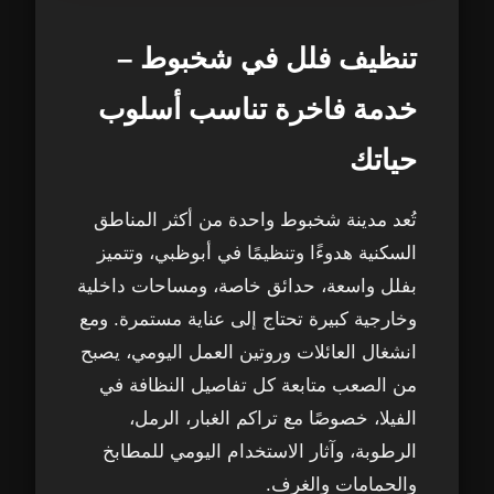
لماذا تحتاج فلل شخبوط إلى شركة تنظيف
تنظيف فلل في شخبوط –
2
متخصصة؟
خدمة فاخرة تناسب أسلوب
ماذا يشمل تنظيف الفلل في شخبوط مع Top
3
حياتك
H Clean؟
اتصال واحد ينقل عبء التنظيف من على
تُعد مدينة شخبوط واحدة من أكثر المناطق
4
كتفيك
السكنية هدوءًا وتنظيمًا في أبوظبي، وتتميز
بفلل واسعة، حدائق خاصة، ومساحات داخلية
خطوات تنظيف الفلل في شخبوط – كيف
5
وخارجية كبيرة تحتاج إلى عناية مستمرة. ومع
نعمل داخل فيلتك خطوة بخطوة؟
انشغال العائلات وروتين العمل اليومي، يصبح
من الصعب متابعة كل تفاصيل النظافة في
1. المعاينة وتحديد حجم العمل
6
الفيلا، خصوصًا مع تراكم الغبار، الرمل،
2. إزالة الغبار من الأعلى إلى الأسفل
7
الرطوبة، وآثار الاستخدام اليومي للمطابخ
والحمامات والغرف.