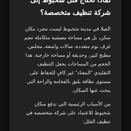
4. الخدمات الإضافية المطلوبة
16
شركة تنظيف متخصصة؟
5. عدد العمال المطلوب
17
الفيلا في مدينة شخبوط ليست مجرد مكان
متوسط أسعار تنظيف الفلل في شخبوط
18
سكن، بل هي مساحة معيشية متكاملة تضم
غرف نوم متعددة، صالات واسعة، مجلس،
المعدات المستخدمة في تنظيف الفلل في
19
مطبخ كبير، وحديقة أو مساحة خارجية. هذا
شخبوط – تجهيزات احترافية للنتائج المثالية
الحجم من المساحات يجعل التنظيف
التقليدي “المعتاد” غير كافٍ للحفاظ على
1. مكانس كهربائية احترافية عالية القوة
20
مستوى نظافة يليق بالفخامة والراحة التي
يبحث عنها السكان.
2. أجهزة البخار للتعقيم والتنظيف العميق
21
من الأسباب الرئيسية التي تدفع سكان
3. أجهزة تنظيف الكنب والاستخراج العميق
22
شخبوط للاعتماد على شركة متخصصة في
تنظيف الفلل:
4. معدات جلي وتلميع الرخام
23