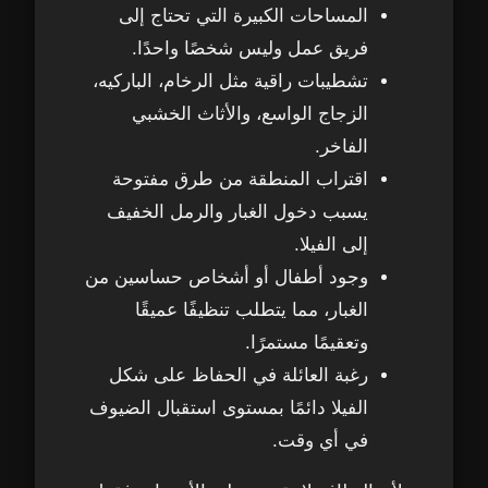
المساحات الكبيرة التي تحتاج إلى
5. أدوات تنظيف الزجاج والشبابيك العالية
24
فريق عمل وليس شخصًا واحدًا.
تشطيبات راقية مثل الرخام، الباركيه،
6. مواد تنظيف آمنة وذات جودة عالية
25
الزجاج الواسع، والأثاث الخشبي
تنظيف فلل في شخبوط – الفرق بين التنظيف
الفاخر.
26
الذاتي والتنظيف عن طريق شركة متخصصة
اقتراب المنطقة من طرق مفتوحة
يسبب دخول الغبار والرمل الخفيف
أولاً: مميزات وعيوب التنظيف الذاتي للفلل
27
إلى الفيلا.
وجود أطفال أو أشخاص حساسين من
مميزات التنظيف الذاتي
28
الغبار، مما يتطلب تنظيفًا عميقًا
وتعقيمًا مستمرًا.
عيوب التنظيف الذاتي
29
رغبة العائلة في الحفاظ على شكل
ثانياً: مميزات الاعتماد على شركة لتنظيف
30
الفيلا دائمًا بمستوى استقبال الضيوف
الفلل في شخبوط
في أي وقت.
ثالثاً: ماذا عن عاملات التنظيف بالساعة؟
31