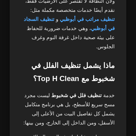
ولأن النظافة لا تقتصر على الأرضيات فقط،
نقدم أيضًا خدمات متخصصة مكملة مثل:
الخلاصة – أيهما أنسب لك في شخبوط؟
32
تنظيف مراتب في أبوظبي
و
تنظيف السجاد
في أبوظبي
، وهي خدمات ضرورية للحفاظ
أخطاء شائعة في تنظيف الفلل في شخبوط –
33
على بيئة صحية داخل غرفة النوم وغرف
تجنبها لتحافظ على فيلتك
الجلوس.
1. استخدام منظفات قوية على الرخام
34
والخشب
ماذا يشمل تنظيف الفلل في
شخبوط مع Top H Clean؟
2. إهمال تنظيف المراتب والسجاد لفترات
35
طويلة
خدمة
تنظيف فلل في شخبوط
ليست مجرد
3. التركيز على المساحات الظاهرة ونسيان
36
مسح سريع للأسطح، بل هي برنامج متكامل
الزوايا
يشمل كل تفاصيل البيت من الأعلى إلى
الأسفل، ومن الداخل إلى الخارج، ومن بينها:
4. تجاهل مكافحة الحشرات
37