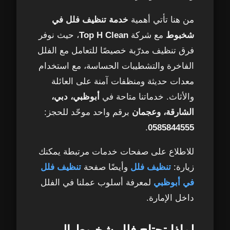
3. تنظيف الأسطح والأثاث بعناية
8
من هنا تأتي أهمية
خدمة تنظيف فلل في
4. تنظيف المطابخ والحمامات بمواد آمنة
9
شخبوط
مع شركة
Top H Clean
، حيث نوفر
فرق تنظيف مدرّبة خصيصًا للتعامل مع الفلل
5. الأرضيات وتلميع الرخام أو السيراميك
10
الفاخرة والتشطيبات الحساسة، مع استخدام
معدات حديثة ومنظفات آمنة على العائلة
6. اللمسات الأخيرة – ترتيب وتعطير الفيلا
11
والأثاث. خدماتنا متاحة في
أبوظبي، دبي،
الشارقة، وعجمان
برقم واحد موحّد للحجز:
أسعار تنظيف الفلل في شخبوط – كيف يتم
12
.
0585844555
تحديد التكلفة؟
للاطلاع على صفحات خدمات مرتبطة يمكنك
1. مساحة الفيلا وعدد الغرف
13
زيارة:
تنظيف فلل
وأيضًا صفحة
تنظيف فلل
في أبوظبي
لمعرفة أسلوب عملنا في الفلل
2. نوع الخدمة المطلوبة
14
داخل الإمارة.
3. حالة الفيلا قبل التنظيف
15
لماذا تحتاج فلل شخبوط إلى