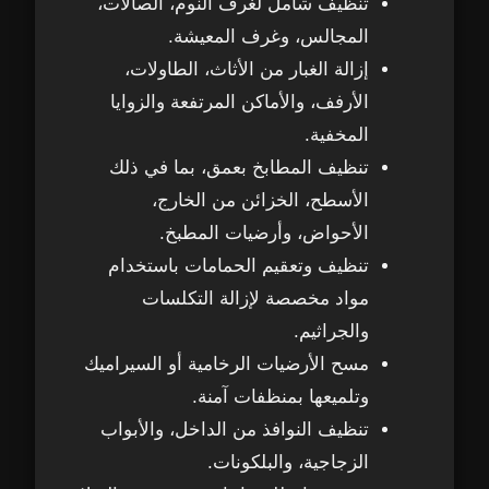
تنظيف شامل لغرف النوم، الصالات،
تقييمات عملاء من مناطق قريبة من شخبوط
38
المجالس، وغرف المعيشة.
إزالة الغبار من الأثاث، الطاولات،
أسئلة شائعة عن تنظيف الفلل في شخبوط
39
الأرفف، والأماكن المرتفعة والزوايا
المخفية.
كم مرة يُنصح بتنظيف الفلل في شخبوط
40
تنظيفًا عميقًا؟
تنظيف المطابخ بعمق، بما في ذلك
الأسطح، الخزائن من الخارج،
هل يمكن الجمع بين تنظيف الفلل وخدمات
41
الأحواض، وأرضيات المطبخ.
أخرى في نفس الزيارة؟
تنظيف وتعقيم الحمامات باستخدام
مواد مخصصة لإزالة التكلسات
هل مواد التنظيف آمنة للأطفال والحامل؟
42
والجراثيم.
هل تقدمون خدمة تنظيف فلل في مناطق
مسح الأرضيات الرخامية أو السيراميك
43
أخرى غير شخبوط؟
وتلميعها بمنظفات آمنة.
تنظيف النوافذ من الداخل، والأبواب
احجز تنظيف فيلتك في شخبوط الآن مع Top
44
الزجاجية، والبلكونات.
H Clean