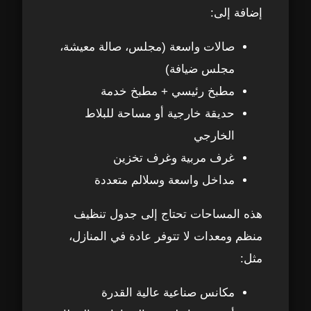
2. مستوى الاتساخ وحالة الفيلا
15
إضافة إلى:
3. الخدمات الإضافية المطلوبة
16
صالات واسعة (مجلس، صالة معيشة،
مجلس ضيافة)
4. عدد العمال ومدة العمل
17
مطبخ رئيسي + مطبخ خدمة
حديقة خارجية أو مساحة للبلاط
5. متوسط أسعار تنظيف الفلل في مدينة
18
محمد بن زايد
الخارجي
غرف مربية وغرف تخزين
6. هل يوجد خصومات؟
19
مداخل واسعة وسلالم متعددة
7. خدمات مرتبطة بأسعار تنظيف الفلل
20
هذه المساحات تحتاج إلى جدول تنظيف
منظم ومعدات لا تتوفر عادة في المنازل،
المعدات المستخدمة في تنظيف الفلل في
21
مدينة محمد بن زايد – تجهيزات احترافية
مثل:
بالكامل
مكانس صناعية عالية القدرة
1. مكانس صناعية عالية القدرة
22