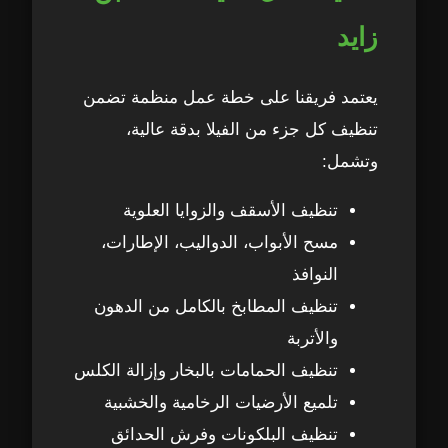
لماذا المعدات مهمة في تنظيف الفلل؟
30
زايد
الأخطاء الشائعة في تنظيف الفلل في مدينة
31
محمد بن زايد – تجنب هذه الأخطاء للحصول
يعتمد فريقنا على خطة عمل منظمة تضمن
على أفضل نتيجة
تنظيف كل جزء من الفيلا بدقة عالية،
1. استخدام مواد تنظيف غير مناسبة
32
وتشمل:
تنظيف الأسقف والزوايا العلوية
2. تجاهل تنظيف الأماكن المخفية
33
مسح الأبواب، الدواليب، الإطارات،
3. عدم تنظيف المساحات الخارجية
34
النوافذ
تنظيف المطابخ بالكامل من الدهون
4. استخدام معدات غير احترافية
35
والأتربة
تنظيف الحمامات بالبخار وإزالة الكلس
5. تنظيف الحمامات بأساليب غير صحيحة
36
تلميع الأرضيات الرخامية والخشبية
6. ترك النوافذ والزجاج دون تنظيف احترافي
37
تنظيف البلكونات وفرش الحدائق