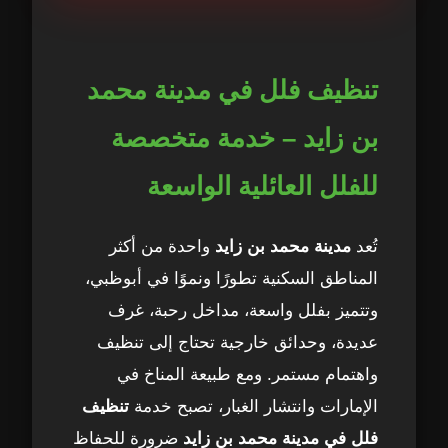
تنظيف فلل في مدينة محمد بن زايد – خدمة
1
متخصصة للفلل العائلية الواسعة
لماذا تحتاج فلل مدينة محمد بن زايد إلى
2
تنظيف فلل في مدينة محمد
تنظيف احترافي؟
بن زايد – خدمة متخصصة
منهجية Top H Clean في تنظيف فلل مدينة
3
محمد بن زايد
للفلل العائلية الواسعة
مزايا اختيار Top H Clean لتنظيف الفلل
4
تُعد
مدينة محمد بن زايد
واحدة من أكثر
المناطق السكنية تطورًا ونموًا في أبوظبي،
خطة تنظيف الفلل في مدينة محمد بن زايد –
5
وتتميز بفلل واسعة، مداخل رحبة، غرف
خطوة بخطوة
عديدة، وحدائق خارجية تحتاج إلى تنظيف
1. تنظيف غرف النوم
6
واهتمام مستمر. ومع طبيعة المناخ في
الإمارات وانتشار الغبار، تصبح خدمة
تنظيف
2. تنظيف الصالات والمجالس
7
فلل في مدينة محمد بن زايد
ضرورة للحفاظ