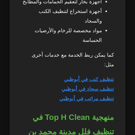
أجهزة بخار لتعقيم الحمامات والمطابخ
أجهزة استخراج لتنظيف الكنب
2. أجهزة بخار للتعقيم والتنظيف العميق
23
والسجاد
مواد مخصصة للرخام والأرضيات
3. أجهزة استخراج الكنب والسجاد
24
(Extraction)
الحساسة
4. معدات جلي الرخام
كما يمكن ربط الخدمة مع خدمات أخرى
25
مثل:
5. معدات تنظيف الزجاج والنوافذ العالية
26
تنظيف كنب في أبوظبي
6. مواد تنظيف آمنة ومخصصة للفلل
27
تنظيف سجاد في أبوظبي
تنظيف مراتب في أبوظبي
7. أدوات التفريغ الهوائي لتقليل الغبار
28
منهجية Top H Clean في
8. تجهيزات خاصة للمساحات الخارجية
29
تنظيف فلل مدينة محمد بن