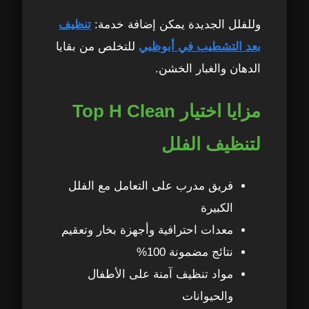
7. عدم تعقيم المراتب والكنب
38
وللفلل الجديدة يمكن إضافة خدمة:
تنظيف
بعد التشطيب في أبوظبي
للتخلص من بقايا
8. عدم تهوية الفيلا بعد التنظيف
39
الدهان والغبار الخشن.
9. تجاهل مكافحة الحشرات
40
مزايا اختيار Top H Clean
10. التنظيف المتأخر
41
لتنظيف الفلل
لماذا تعتبر Top H Clean هي الأفضل في
42
فريق مدرب على التعامل مع الفلل
تنظيف الفلل في مدينة محمد بن زايد؟
الكبيرة
1. خبرة طويلة في تنظيف الفلل في أبوظبي
43
معدات احترافية وأجهزة بخار وتعقيم
نتائج مضمونة 100%
2. استخدام معدات احترافية ومتطورة
44
مواد تنظيف آمنة على الأطفال
والحيوانات
3. فريق مؤهل ومدرّب
45