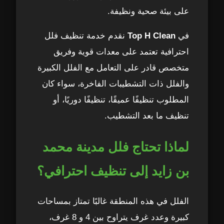
على بيئة صحية ونظيفة.
3. تنظيف المطابخ
8
في
Top H Clean
نقدم خدمة تنظيف فلل
4. تنظيف الحمامات
9
احترافية تعتمد على معدات قوية وفريق
5. تنظيف الأرضيات وتلميع الرخام
متخصص قادر على التعامل مع الفلل الكبيرة
10
والفلل ذات التشطيبات الفاخرة، سواء كان
6. تنظيف المناطق الخارجية
11
المطلوب تنظيفًا عميقًا، تنظيفًا دوريًا، أو
تنظيف ما بعد التشطيب.
احجز الآن – تنظيف فلل احترافي في مدينة
12
محمد بن زايد
لماذا تحتاج فلل مدينة محمد
أسعار تنظيف الفلل في مدينة محمد بن زايد –
13
بن زايد إلى تنظيف احترافي؟
كيف يتم تحديد التكلفة؟
1. حجم ومساحة الفيلا
14
الفلل في هذه المنطقة غالبًا تمتاز بمساحات
كبيرة وعدد غرف يتراوح بين 4 و 8 غرف،