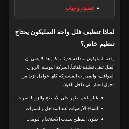
والحمّامات
تنظيف واجهات
تنظيف غرف النوم والمجالس في فلل واحة
9
السليكون
لماذا تنظيف فلل واحة السليكون يحتاج
غرف النوم: نظافة مريحة تدعم الهدوء
10
تنظيم خاص؟
المجالس والصالات: الانطباع الأول للفيلا
11
واحة السليكون منطقة حديثة، لكن هذا لا يعني أن
الفلل تبقى نظيفة تلقائياً. الحركة اليومية، الزوار،
الكنب والسجاد داخل المجالس
12
المواقف، والممرات المشتركة كلها عوامل تزيد من
دخول الغبار إلى داخل الفيلا.
تنظيف المطبخ والحمامات في فلل واحة
13
السليكون
غبار ناعم يظهر على الأسطح والزوايا بسرعة.
المطبخ: إزالة الدهون أولاً ثم التعقيم
14
اتساخ الأرضيات عند المداخل والممرات.
دهون المطبخ بسبب الاستخدام اليومي.
الحمامات: إزالة الترسبات بمواد آمنة
15