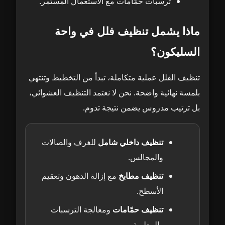
ترسبات حمّامات مع الاستعمال المستمر.
الفرق بين التنظيف الدوري والعميق
16
ماذا يشمل تنظيف فلل في واحة
اللمسة النهائية وخدمات ما بعد التنظيف في
17
السليكون؟
فلل واحة السليكون
تنظيف الفلل عملية متكاملة، تبدأ من التخطيط وتنتهي
الخدمات الإضافية التي تكمّل النتيجة
18
بلمسة نهائية واضحة. نحن لا نعتمد التنظيف العشوائي،
بل ترتيب مدروس يضمن نتيجة تدوم.
كيف تحافظ على نظافة الفيلا بعد الخدمة؟
19
تنظيف داخلي شامل
للغرف والصالات
والمجالس.
تنظيف مطابخ
مع إزالة الدهون وتعقيم
الأسطح.
تنظيف حمّامات
ومعالجة الترسبات
والرطوبة.