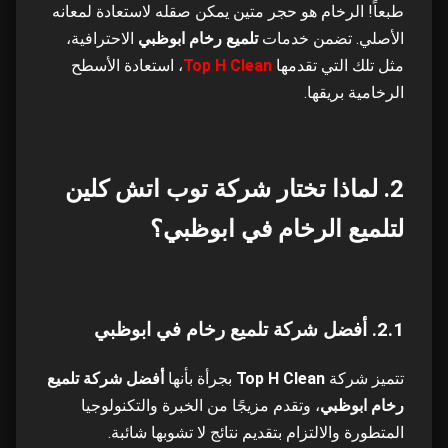
طبعاً! الرخام هو حجر متين يمكن صقله لاستعادة لمعانه
الأصلي. تضمن خدمات
تلميع رخام ابوظبي
الاحترافية،
6.1. جلي الرخام وتلميع البلاط
18
مثل تلك التي تقدمها
Top H Clean
، استعادة الأسطح
الرخامية بريقها.
6.2. بوليش الرخام ابوظبي: لمسة فريدة
19
7. أسعار تلميع الرخام: تستحق الاستثمار
20
2. لماذا تختار شركة توب اتش كلين
7.1. تكلفة خدمات تنظيف الرخام: القيمة مقابل
21
لتلميع الرخام في ابوظبي؟
المال
7.2. خدمات جلي الرخام ابوظبي الاحترافية: ضمان
22
الجودة
2.1. أفضل شركة تلميع رخام في ابوظبي
8. نصائح لتلميع الرخام: الحفاظ على لمعانه
23
تتميز شركة
Top H Clean
بجرأة بأنها
أفضل شركة تلميع
رخام ابوظبي
، وتقدم مزيجًا من الخبرة والتكنولوجيا
8.1. كيف يمكن تلميع الرخام؟
24
المتطورة والالتزام بتقديم نتائج لا تشوبها شائبة.