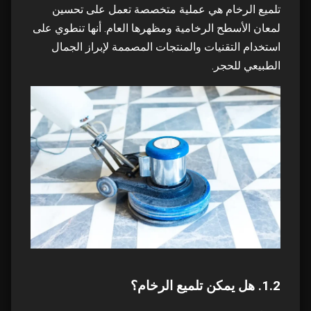
3.2. أسعار تلميع الرخام والشفافية
10
تلميع الرخام هي عملية متخصصة تعمل على تحسين
لمعان الأسطح الرخامية ومظهرها العام. أنها تنطوي على
4. خدمات جلي الرخام ابوظبي من شركة Top H
11
استخدام التقنيات والمنتجات المصممة لإبراز الجمال
Clean
الطبيعي للحجر.
4.1. خدمات تنظيف الرخام الاحترافية
12
4.2. أسعار وتكلفة خدمات جلي الرخام
13
5. الفارق الأفضل بين H Clean: إعادة تعريف
14
الفخامة
5.1. الفخامة في كل خطوة
15
5.2. تلميع و جلي الرخام في الإمارات: تميز لا مثيل
16
له
1.2. هل يمكن تلميع الرخام؟
6. اختيار التميز للرخام الخاص بك
17