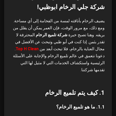
شركة جلي الرخام ابوظبي!
1.1. ما هو تلميع الرخام؟
3
يضيف الرخام بأناقته لمسة من الفخامة إلى أي مساحة.
1.2. هل يمكن تلميع الرخام؟
4
ومع ذلك، مع مرور الوقت، فإن العمر يمكن أن يقلل من
بريقه. وهنا تصبح خبرة
شركة تلميع الرخام
المحترفة لا
2. لماذا تختار شركة توب اتش كلين لتلميع الرخام
5
تقدر بثمن. إذا كنت في أبو ظبي وتبحث عن الأفضل في
في ابوظبي؟
مجال العناية بالرخام، فلا تبحث أبعد من
Top H Clean
.
دعونا نتعمق في عالم تلميع الرخام والإجابة على الأسئلة
2.1. أفضل شركة تلميع رخام في ابوظبي
6
الرئيسية واستكشاف الخدمات التي لا مثيل لها التي
تقدمها شركتنا.
2.2. تلميع الرخام بالكريستال
7
3. عملية تلميع الرخام
8
1. كيف يتم تلميع الرخام
3.1. تلميع الرخام بالصاروخ
9
1.1. ما هو تلميع الرخام؟