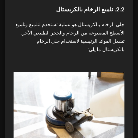
25
2.2. تلميع الرخام بالكريستال
جلي الرخام بالكريستال هو عملية تستخدم لتلميع وتلميع
8.2. تلميع الرخام في أبوظبي: ضرورة
26
الأسطح المصنوعة من الرخام والحجر الطبيعي الآخر.
تشمل الفوائد الرئيسية لاستخدام جلي الرخام
9. قم بتحسين مظهر الرخام باستخدام Top H
27
Clean
بالكريستال ما يلي:
9.1. خدمات تلميع الرخام: رفع المستوى الجمالي
28
9.2. خدمات تنظيف الرخام الاحترافية: ما وراء جمال
29
الأسطح
10. ارفع مستوى الجمالية لديك باستخدام Top H
30
Clean