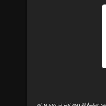
 لدينا متاح للإجابة على جميع استفساراتك ومساعدتك في تحديد مواعيد