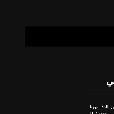
ي
بالدقة. نهجنا
 ومجددة كما لم