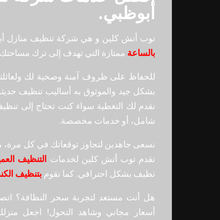
أبوظبي.
توب أتش كلين و هي شركة تنظيف منازل أ
بالساعة
ممتازة التي تهدف إلى ترك مساحتك ا
للحفاظ على ظروف آمنة وصحية لك ولعائلتك
بشكل جيد والموثوق به أساليب تنظيف حديثة 
نقدم لك التغطية سواء كنت تحتاج إلى تنظيف
شامل، أو خدمات مخصصة.
نسعى جاهدين لتجاوز توقعاتك في كل مرة، مع 
تقدم توب أتش كلين لخدمات
التنظيف العم
نظيف بشكل احترافي. كما نقوم
بتنظيف الكن
هل أنت مستعد لتجربة سحر النظافة؟ ات
أسعار مجاني وشاهد التحول! اجعل منزلك