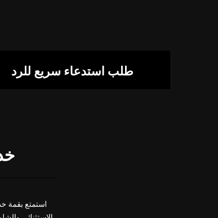
اختيار خدمة تن
4
ماذا يقول عملا
5
تفضل بالاطلاع 
6
طلب استدعاء سريع للرد
خد
استمتع بقمة خد
الاستثنائي والش