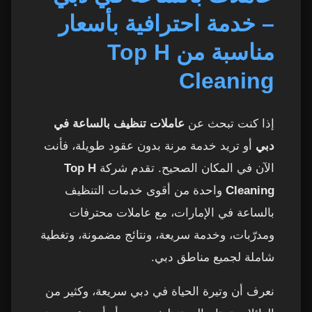
– خدمة احترافية بأسعار
كم ساعة تحتاج كل شقة أو فيلا؟
3
مناسبة من Top H
لماذا يختار سكان دبي شركة Top H Cleaning؟
4
Cleaning
التواصل والحجز الفوري
5
إذا كنت تبحث عن
عاملات تنظيف بالساعة في
عاملات تنظيف بالساعة في دبي – حل مثالي
6
دبي
أو تريد خدمة مرنة بدون عقود طويلة، فأنت
للعائلات والموظفين
الآن في المكان الصحيح. تقدم شركة
Top H
ما هي أهم المهام التي تقوم بها عاملات التنظيف
7
Cleaning
واحدة من أقوى خدمات التنظيف
بالساعة؟
بالساعة في الإمارات، مع عاملات محترفات
ومدرّبات، وخدمة سريعة، ونتائج مضمونة، وتغطية
هل يمكن للعاملات تنفيذ تنظيف عميق مع ساعات
8
العمل؟
شاملة لجميع مناطق دبي.
متى تحتاج إلى عاملات تنظيف بالساعة وليس خدمة
نعرف أن وتيرة الحياة في دبي سريعة، وكثير من
9
تنظيف كاملة؟