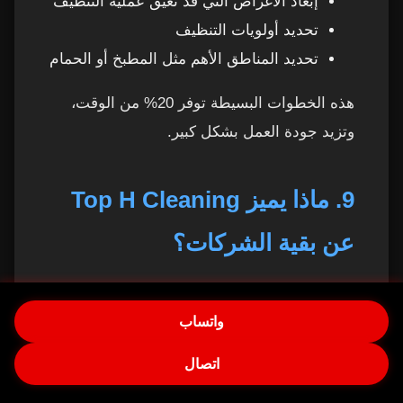
إبعاد الأغراض التي قد تعيق عملية التنظيف
تحديد أولويات التنظيف
تحديد المناطق الأهم مثل المطبخ أو الحمام
هذه الخطوات البسيطة توفر 20% من الوقت،
وتزيد جودة العمل بشكل كبير.
9. ماذا يميز Top H Cleaning
عن بقية الشركات؟
لأننا شركة تعتمد على تدريب داخلي حقيقي
واتساب
ونظام مراقبة جودة، فنحن نضمن لك:
اتصال
عاملة محترفة في كل زيارة
التزام بالمواعيد بنسبة 100%