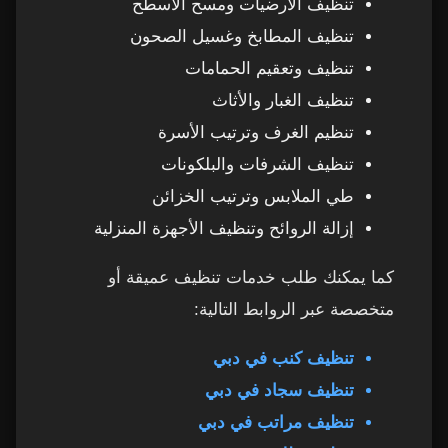
تنظيف الأرضيات ومسح الأسطح
عاملات تنظيف بالساعة في دبي – كيف نجعل
25
تنظيف المطابخ وغسيل الصحون
الخدمة أكثر فعالية داخل منزلك؟
تنظيف وتعقيم الحمامات
تنظيف الغبار والأثاث
1. تقسيم المنزل إلى مناطق عمل واضحة
26
تنظيم الغرف وترتيب الأسرة
2. تجهيز أدوات التنظيف مسبقًا
27
تنظيف الشرفات والبلكونات
طي الملابس وترتيب الخزائن
3. تحديد الأولويات قبل بدء العمل
28
إزالة الروائح وتنظيف الأجهزة المنزلية
4. تخصيص آخر 10 دقائق للمراجعة
29
كما يمكنك طلب خدمات تنظيف عميقة أو
متخصصة عبر الروابط التالية:
5. المهام التي لا يمكن تنفيذها ضمن الساعات
30
تنظيف كنب في دبي
6. ما الفرق بين عاملة تنظيف وعاملة ترتيب فقط؟
31
تنظيف سجاد في دبي
تنظيف مراتب في دبي
7. لماذا يعتبر التنظيف بالساعة الخيار الأفضل
32