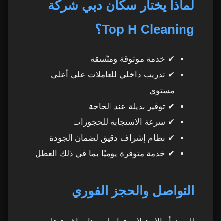
لماذا يختار سكان دبي شركة
4. خدمة مثالية للأمهات العاملات
40
Top H Cleaning؟
5. هل الخدمة آمنة؟ وكيف نضمن أمن وراحة
41
العميل؟
✔ خدمة موثوقة ومتّسقة
6. متى يفضل العملاء خدمة التنظيف بالساعة؟
42
✔ تدريب داخلي للعاملات على أعلى
مستوى
7. هل يمكن حجز عاملات بشكل أسبوعي أو
43
✔ توفير بديلة عند الحاجة
شهري؟
✔ سرعة الاستجابة للحجوزات
8. مقارنة بين التنظيف اليومي والتنظيف العميق
44
✔ نظام إشراف دقيق لضمان الجودة
✔ خدمة متوفرة يوميًا بما في ذلك العطل
التنظيف اليومي بالساعة:
45
التنظيف العميق:
46
التواصل والحجز الفوري
9. لماذا نعتبر Top H خيار العملاء الأول؟
47