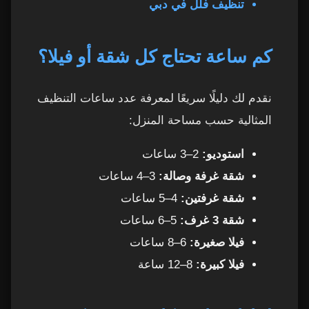
للعائلات في دبي؟
تنظيف فلل في دبي
8. أفضل أوقات الحجز خلال اليوم
33
كم ساعة تحتاج كل شقة أو فيلا؟
9. عاملات تنظيف بالساعة في دبي – ضمان الجودة
34
نقدم لك دليلًا سريعًا لمعرفة عدد ساعات التنظيف
10. للتواصل والحجز الفوري
35
المثالية حسب مساحة المنزل:
عاملات تنظيف بالساعة في دبي – تجارب العملاء
36
استوديو:
2–3 ساعات
وآراء المستخدمين
شقة غرفة وصالة:
3–4 ساعات
شقة غرفتين:
4–5 ساعات
1. تجربة فاطمة – دبي مارينا
37
شقة 3 غرف:
5–6 ساعات
2. تجربة سارة – JVC
38
فيلا صغيرة:
6–8 ساعات
فيلا كبيرة:
8–12 ساعة
3. تجربة مريم – دبي هيلز
39