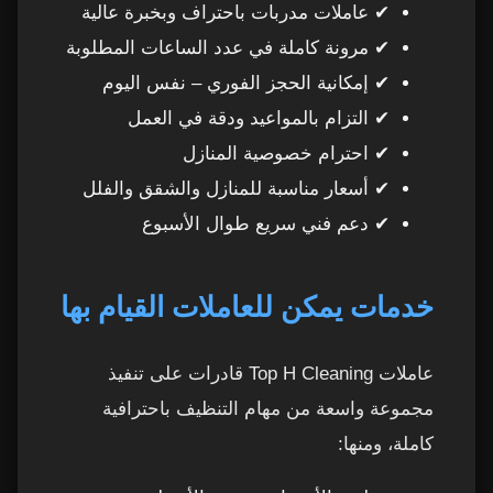
✔ عاملات مدربات باحتراف وبخبرة عالية
3. تنوع مهام التنظيف
✔ مرونة كاملة في عدد الساعات المطلوبة
17
✔ إمكانية الحجز الفوري – نفس اليوم
4. الأسعار المناسبة مع جودة عالية
18
✔ التزام بالمواعيد ودقة في العمل
✔ احترام خصوصية المنازل
5. إمكانية طلب نفس العاملة
19
✔ أسعار مناسبة للمنازل والشقق والفلل
✔ دعم فني سريع طوال الأسبوع
6. تغطية عامة لكل إمارة دبي
20
7. هل تعمل العاملات بمواد تنظيف خاصة؟
21
خدمات يمكن للعاملات القيام بها
8. كيف تحسن من كفاءة العاملات أثناء الساعات؟
22
عاملات Top H Cleaning قادرات على تنفيذ
9. ماذا يميز Top H Cleaning عن بقية الشركات؟
23
مجموعة واسعة من مهام التنظيف باحترافية
كاملة، ومنها:
10. للتواصل والحجز
24