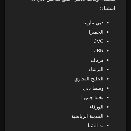
استثناء:
دبي مارينا
الجميرا
JVC
JBR
مردف
البرشاء
الخليج التجاري
وسط دبي
نخلة جميرا
الورقاء
المدينة الرياضية
ند الشبا