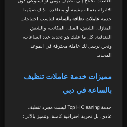
العائلات تحتاج إلى تنظيف يومي أو أسبوعي دون
الالتزام بعمالة مقيمة أو متعاقدة. لذلك صمّمنا
هل يمكن اختيار نفس العاملة في كل زيارة؟
10
خدمة
عاملات نظافة بالساعة
لتناسب احتياجات
المنازل، الشقق، الفلل، المكاتب، والشقق
عاملات تنظيف بالساعة في دبي – تغطية شاملة
11
لكل المناطق
الفندقية. كل ما عليك هو تحديد عدد الساعات،
ونحن نرسل لك عاملة محترفة في الموعد
أشياء يمكن طلبها من العاملة لتحسين جودة
12
المحدد.
التنظيف
أسعار عاملات تنظيف بالساعة في دبي
13
مميزات خدمة عاملات تنظيف
كيف تختار أفضل شركة توفر عاملات تنظيف
14
بالساعة في دبي
بالساعة في دبي؟
خدمة Top H Cleaning ليست مجرد تنظيف
1. التدريب الاحترافي للعاملات
15
عادي، بل تجربة احترافية كاملة، وتتميز بالآتي:
2. الالتزام بالمواعيد
16