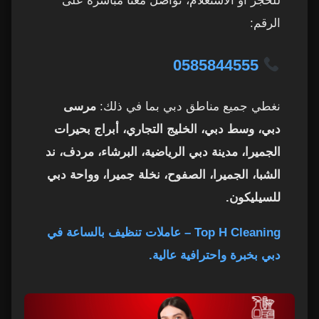
للحجز أو الاستعلام، تواصل معنا مباشرة على
الرقم:
10. للتواصل والحجز
48
0585844555
عاملات تنظيف بالساعة في دبي – أسئلة شائعة من
49
العملاء
نغطي جميع مناطق دبي بما في ذلك:
مرسى
1. هل يمكن حجز عاملة تنظيف في نفس اليوم؟
50
دبي، وسط دبي، الخليج التجاري، أبراج بحيرات
الجميرا، مدينة دبي الرياضية، البرشاء، مردف، ند
2. هل يمكن طلب عاملة معينة بشكل دائم؟
51
الشبا، الجميرا، الصفوح، نخلة جميرا، وواحة دبي
3. هل يمكن تغيير العاملة إذا لم تناسبني؟
للسيليكون.
52
Top H Cleaning – عاملات تنظيف بالساعة في
4. هل العاملات محترفات ومدربات؟
53
دبي بخبرة واحترافية عالية.
5. ما هي أبرز المناطق التي تغطيها خدمة العاملات
54
بالساعة في دبي؟