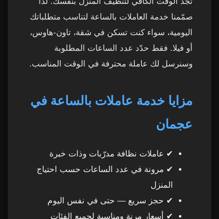
تجد الوقت الكافي لتنظيف المنزل بنفسك. لذا
عاملات بالساعة في عجمان للشقق، الفلل،
10
صمّمنا خدمة العاملات بالساعة لتناسب متطلباتك
والمكاتب الصغيرة
اليومية، سواء كنت تسكن في شقة، تاون-هاوس،
أو فيلا. فقط حدّد عدد الساعات المطلوبة
روابط مهمة لخدمات بالساعة في عجمان وباقي
11
الإمارات
وسنرسل لك عاملة محترفة في الوقت المناسب.
أسعار عاملات بالساعة في عجمان – أسعار واضحة
12
بدون تعقيد
مزايا خدمة عاملات بالساعة في
عجمان
متوسط أسعار العاملات بالساعة في عجمان
13
ما هي أفضل مدة لتنظيف المنزل في عجمان؟
14
✔ عاملات نظافة مدرّبات وذات خبرة
✔ مرونة في عدد الساعات حسب احتياج
روابط خدمات مهمة جدًا لزوار عجمان
15
المنزل
✔ حجز سريع — حتى في نفس اليوم
خيارات الزيارات: يومية، أسبوعية أو شهرية
16
✔ أسعار مرنة ومناسبة لجميع الفئات