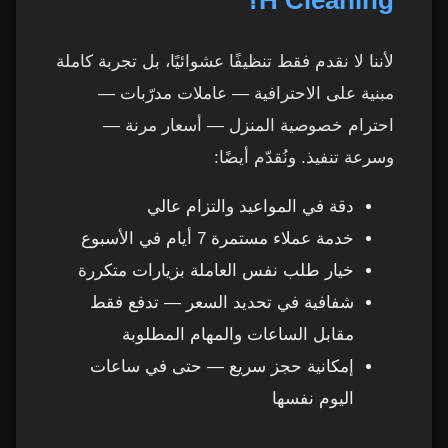
H Cleaning؟
هل تبحث عن أفضل عاملات تنظيف في عجمان؟
48
لأننا لا نقدم فقط تنظيفًا عشوائيًا، بل تجربة كاملة
مبنية على الاحترافية — عاملات مدرّبات —
احترام خصوصية المنزل — أسعار مرنة —
وسرعة تنفيذ. ونُقدّم أيضًا:
دقة في المواعيد والتزام عالي
خدمة عملاء مستمرة 7 أيام في الأسبوع
خيار طلب نفس العاملة بزيارات متكررة
شفافية في تحديد السعر — تدفع فقط
مقابل الساعات والمهام المطلوبة
إمكانية حجز سريع — حتى في ساعات
اليوم نفسها