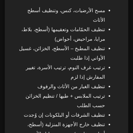
ماذا لا يشمل تنظيف العاملات؟
25
مسح الأرضيات، كنس، وتنظيف أسطح
الأثاث
لماذا تختار Top H Cleaning لخدمة العاملات
26
تنظيف الحمّامات وتعقيمها (أسطح، بلاط،
بالساعة في عجمان؟
مرايا، مراحيض، أحواض)
كيف نضمن لكم أفضل خدمة عاملات بالساعة في
27
تنظيف المطبخ – الأسطح، الخزائن، غسيل
عجمان؟
الأواني إذا طلبت
ترتيب غرف النوم، ترتيب الأسرة، تغيير
1. تدريب احترافي للعاملات
28
المفارش إذا لزم
2. أدوات ومواد تنظيف آمنة
29
تنظيف الغبار من الأثاث والرفوف
ترتيب الملابس + طيها / تنظيم الخزائن
3. التزام بالمواعيد
30
حسب الطلب
تنظيف الشرفات أو البلكونات إن وُجدت
4. إمكانية اختيار نفس العاملة
31
تنظيف خارج الأجهزة المنزلية (أسطح،