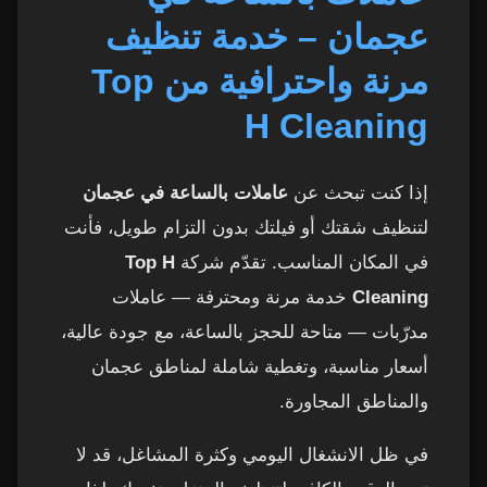
عجمان – خدمة تنظيف
عدد الساعات المناسب حسب مساحة المنزل
3
مرنة واحترافية من Top
خدمات مكملة يمكنك طلبها مع عاملات بالساعة
4
H Cleaning
لماذا يختار سكان عجمان Top H Cleaning؟
5
إذا كنت تبحث عن
عاملات بالساعة في عجمان
طريقة الحجز والتواصل
6
لتنظيف شقتك أو فيلتك بدون التزام طويل، فأنت
في المكان المناسب. تقدّم شركة
Top H
ما الفرق بين عاملات بالساعة في عجمان والخادمة
7
المقيمة؟
Cleaning
خدمة مرنة ومحترفة — عاملات
مدرّبات — متاحة للحجز بالساعة، مع جودة عالية،
نموذج الأسعار لعاملات بالساعة في عجمان وكيف
8
أسعار مناسبة، وتغطية شاملة لمناطق عجمان
تختار الباقة المناسبة
والمناطق المجاورة.
خطوات طلب عاملات بالساعة في عجمان من Top
9
في ظل الانشغال اليومي وكثرة المشاغل، قد لا
H Cleaning