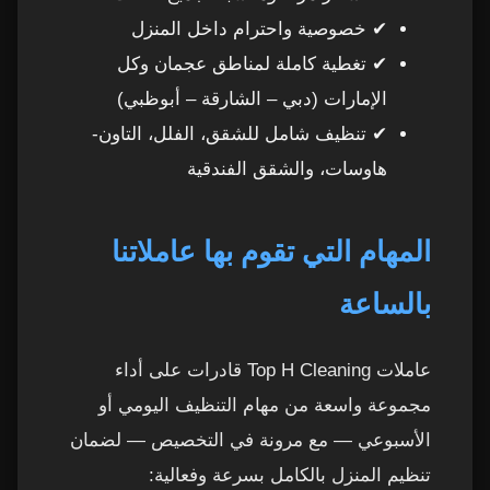
خدمة آمنة 100% – احترام كامل لخصوصية المنزل
17
✔ خصوصية واحترام داخل المنزل
✔ تغطية كاملة لمناطق عجمان وكل
مهام العاملات بالساعة في عجمان – ماذا تشمل
18
الإمارات (دبي – الشارقة – أبوظبي)
الخدمة؟
✔ تنظيف شامل للشقق، الفلل، التاون-
1. تنظيف الأرضيات
19
هاوسات، والشقق الفندقية
2. تنظيف المطبخ
20
المهام التي تقوم بها عاملاتنا
3. تنظيف الحمامات
21
بالساعة
🛏 4. ترتيب الغرف
22
عاملات Top H Cleaning قادرات على أداء
5. تنظيف الأسطح والغبار
23
مجموعة واسعة من مهام التنظيف اليومي أو
الأسبوعي — مع مرونة في التخصيص — لضمان
6. التنظيف العميق (حسب الطلب)
24
تنظيم المنزل بالكامل بسرعة وفعالية: